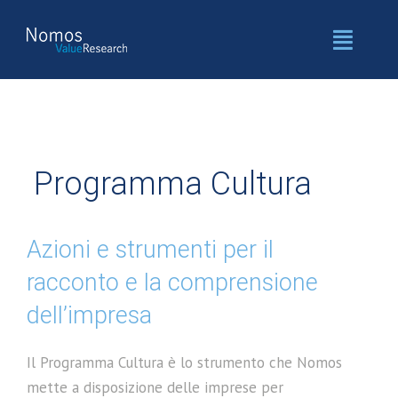
Salta
al
Toggl
contenuto
Naviga
Home
Value Strategy
Programma Cultura
Concept Strategico
Value Finance
Patrimonio
Corporate Finance
Value Design
Azioni e strumenti per il
Strategy Communication
Value X
racconto e la comprensione
dell’impresa
Financial Communication
Digital Transformation
Programma Cultura
Piano Operativo X
Il Programma Cultura è lo strumento che Nomos
mette a disposizione delle imprese per