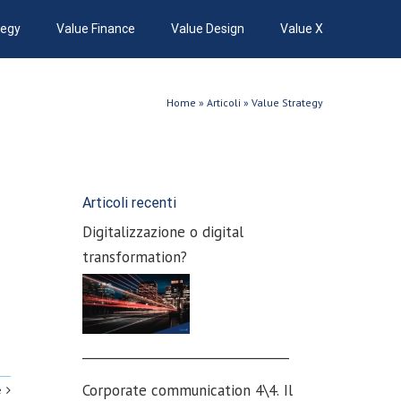
tegy
Value Finance
Value Design
Value X
Home
»
Articoli
»
Value Strategy
Articoli recenti
Digitalizzazione o digital
transformation?
_________________________________
Corporate communication 4\4. Il
e