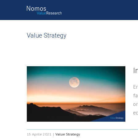
Salta
al
contenuto
Value Strategy
I
Er
fa
or
ec
15 Aprile 2021
|
Value Strategy