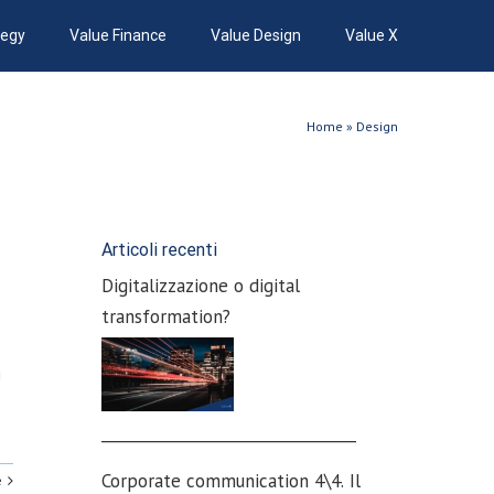
tegy
Value Finance
Value Design
Value X
Home
»
Design
Articoli recenti
Digitalizzazione o digital
transformation?
n
_________________________________
Corporate communication 4\4. Il
e